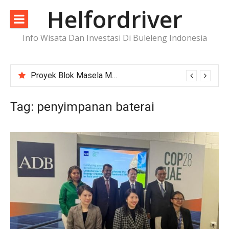
Lompat
Helfordriver
ke
konten
Info Wisata Dan Investasi Di Buleleng Indonesia
Proyek Blok Masela Makin Dekat ke FID, Investasi Raksasa Siap Menggerakkan Industri Energi
Tag:
penyimpanan baterai