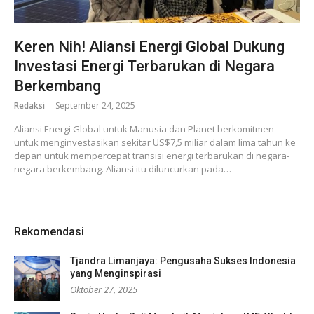
Keren Nih! Aliansi Energi Global Dukung
Investasi Energi Terbarukan di Negara
Berkembang
Redaksi
September 24, 2025
Aliansi Energi Global untuk Manusia dan Planet berkomitmen
untuk menginvestasikan sekitar US$7,5 miliar dalam lima tahun ke
depan untuk mempercepat transisi energi terbarukan di negara-
negara berkembang. Aliansi itu diluncurkan pada…
Rekomendasi
Tjandra Limanjaya: Pengusaha Sukses Indonesia
yang Menginspirasi
Oktober 27, 2025