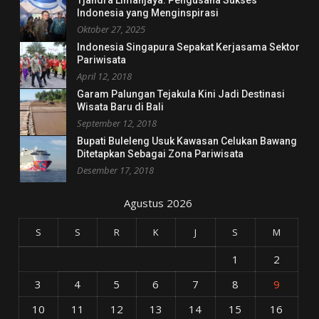
Indonesia yang Menginspirasi
Oktober 27, 2025
Indonesia Singapura Sepakat Kerjasama Sektor
Pariwisata
April 12, 2018
Garam Palungan Tejakula Kini Jadi Destinasi
Wisata Baru di Bali
September 12, 2018
Bupati Buleleng Usuk Kawasan Celukan Bawang
Ditetapkan Sebagai Zona Pariwisata
Desember 17, 2018
Agustus 2026
S
S
R
K
J
S
M
1
2
3
4
5
6
7
8
9
10
11
12
13
14
15
16