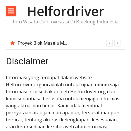
Lompat
Helfordriver
ke
konten
Info Wisata Dan Investasi Di Buleleng Indonesia
Proyek Blok Masela Makin Dekat ke FID, Investasi Raksasa Siap Menggerakkan Industri Energi
Disclaimer
Informasi yang terdapat dalam website
Helfordriver.org ini adalah untuk tujuan umum saja.
Informasi ini disediakan oleh Helfordriver.org dan
kami senantiasa berusaha untuk menjaga informasi
yang aktual dan benar. Kami tidak membuat
pernyataan atau jaminan apapun, tersurat maupun
tersirat, tentang akurasi kelengkapan, kesesuaian,
atau ketersediaan ke situs web atau informasi,