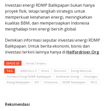
Investasi energi RDMP Balikpapan bukan hanya
proyek fisik, tetapi langkah strategis untuk
memperkuat ketahanan energi, meningkatkan
kualitas BBM, dan mempersiapkan Indonesia
menghadapi tren energi bersih global.
Demikian informasi seputar investasi energi RDMP
Balikpapan. Untuk berita ekonomi, bisnis dan
investasi terkini lainnya hanya di
Helfordriver.Org
.
DIPOS DI
Berita Terbaru
TAG
BBM Euro V
Bisnis
Ekonomi
Energi Nasional
Investasi Energi RDMP Balikpapan
Ketahanan Energi
Keuangan
Kilang Balikpapan
KPI
Pertamina
RDMP Balikpapan
RFCC
Rekomendasi