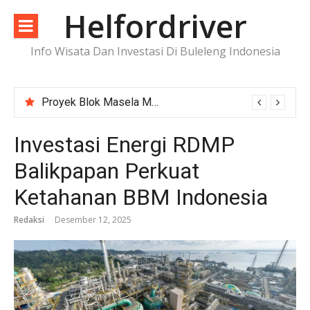
Lompat
Helfordriver
ke
konten
Info Wisata Dan Investasi Di Buleleng Indonesia
Proyek Blok Masela Makin Dekat ke FID, Investasi Raksasa Siap Menggerakkan Industri Energi
Investasi Energi RDMP
Balikpapan Perkuat
Ketahanan BBM Indonesia
Redaksi
Desember 12, 2025