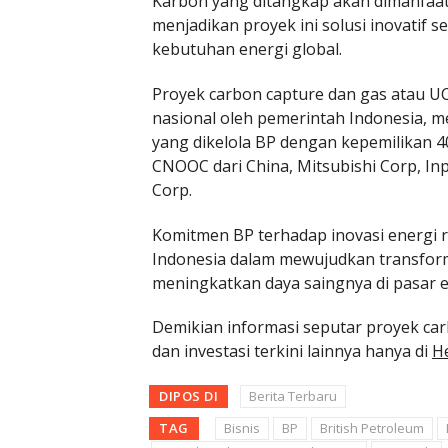
Karbon yang ditangkap akan dimanfaa
menjadikan proyek ini solusi inovatif
kebutuhan energi global.
Proyek carbon capture dan gas atau UC
nasional oleh pemerintah Indonesia, m
yang dikelola BP dengan kepemilikan 4
CNOOC dari China, Mitsubishi Corp, Inp
Corp.
Komitmen BP terhadap inovasi energi 
Indonesia dalam mewujudkan transforma
meningkatkan daya saingnya di pasar e
Demikian informasi seputar proyek car
dan investasi terkini lainnya hanya di
He
DIPOS DI
Berita Terbaru
TAG
Bisnis
BP
British Petroleum