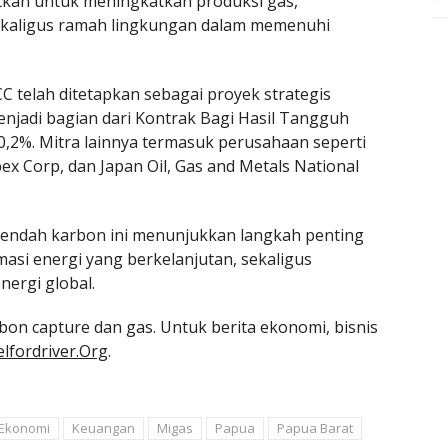
tkan untuk meningkatkan produksi gas,
 sekaligus ramah lingkungan dalam memenuhi
C telah ditetapkan sebagai proyek strategis
enjadi bagian dari Kontrak Bagi Hasil Tangguh
0,2%. Mitra lainnya termasuk perusahaan seperti
ex Corp, dan Japan Oil, Gas and Metals National
rendah karbon ini menunjukkan langkah penting
si energi yang berkelanjutan, sekaligus
nergi global.
bon capture dan gas. Untuk berita ekonomi, bisnis
lfordriver.Org
.
Ekonomi
Keuangan
Migas
Papua
Papua Barat