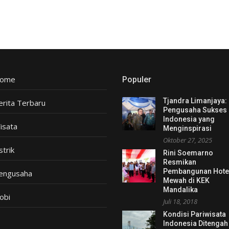
ome
Populer
Tjandra Limanjaya:
erita Terbaru
Pengusaha Sukses
Indonesia yang
isata
Menginspirasi
Oktober 27, 2025
strik
Rini Soemarno
Resmikan
Pembangunan Hote
engusaha
Mewah di KEK
Mandalika
obi
Juli 18, 2018
Kondisi Pariwisata
Indonesia Ditengah