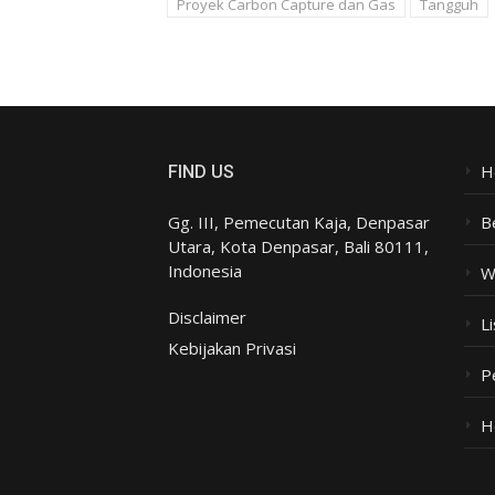
Proyek Carbon Capture dan Gas
Tangguh
H
FIND US
Gg. III, Pemecutan Kaja, Denpasar
B
Utara, Kota Denpasar, Bali 80111,
Indonesia
W
Disclaimer
Li
Kebijakan Privasi
P
H