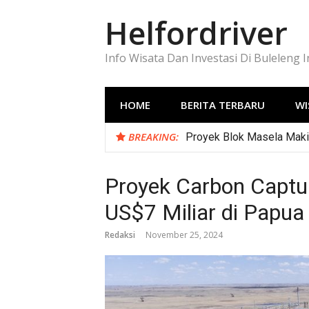
Lompat
Helfordriver
ke
konten
Info Wisata Dan Investasi Di Buleleng 
HOME
BERITA TERBARU
WI
BREAKING:
Proyek Blok Masela Makin
Proyek Carbon Captur
US$7 Miliar di Papua
Redaksi
November 25, 2024