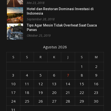
Mei 23, 2018
Hotel dan Restoran Dominasi Investasi di
Indonesia
September 28, 2018
Tips Agar Mesin Tidak Overheat Saat Cuaca
Panas
Oktober 25, 2019
Agustus 2026
S
S
R
K
J
S
M
1
2
3
4
5
6
7
8
9
10
11
12
13
14
15
16
17
18
19
20
21
22
23
24
25
26
27
28
29
30
31