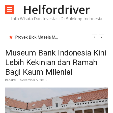
Lompat
Helfordriver
ke
konten
Info Wisata Dan Investasi Di Buleleng Indonesia
Proyek Blok Masela Makin Dekat ke FID, Investasi Raksasa Siap Menggerakkan Industri Energi
Museum Bank Indonesia Kini
Lebih Kekinian dan Ramah
Bagi Kaum Milenial
Redaksi
November 5, 2018