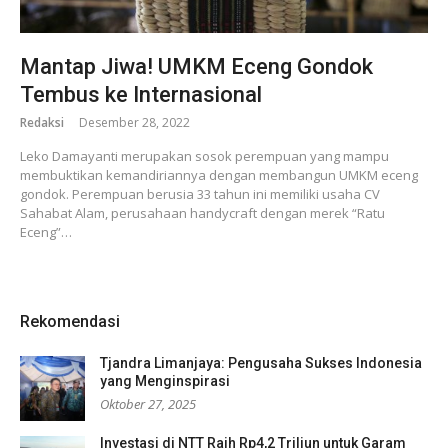
Mantap Jiwa! UMKM Eceng Gondok
Tembus ke Internasional
Redaksi
Desember 28, 2022
Leko Damayanti merupakan sosok perempuan yang mampu
membuktikan kemandiriannya dengan membangun UMKM eceng
gondok. Perempuan berusia 33 tahun ini memiliki usaha CV
Sahabat Alam, perusahaan handycraft dengan merek “Ratu
Eceng”…
Rekomendasi
Tjandra Limanjaya: Pengusaha Sukses Indonesia
yang Menginspirasi
Oktober 27, 2025
Investasi di NTT Raih Rp4,2 Triliun untuk Garam