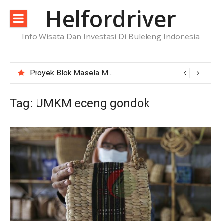
Lompat
Helfordriver
ke
konten
Info Wisata Dan Investasi Di Buleleng Indonesia
Proyek Blok Masela Makin Dekat ke FID, Investasi Raksasa Siap Menggerakkan Industri Energi
Tag:
UMKM eceng gondok