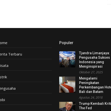
ome
Populer
Tjandra Limanjaya:
erita Terbaru
Pengusaha Sukses
Indonesia yang
isata
Menginspirasi
Oktober 27, 2025
strik
Mengalami
Peningkatan
Perkembangan Hot
engusaha
Bali dan Batam
Agustus 24, 2018
obi
Trump Kembali Krit
The Fed