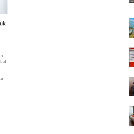
tuk
an
mbah
kan