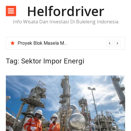
Lompat
Helfordriver
ke
konten
Info Wisata Dan Investasi Di Buleleng Indonesia
Proyek Blok Masela Makin Dekat ke FID, Investasi Raksasa Siap Menggerakkan Industri Energi
Tag:
Sektor Impor Energi