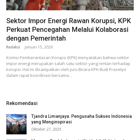
Sektor Impor Energi Rawan Korupsi, KPK
Perkuat Pencegahan Melalui Kolaborasi
dengan Pemerintah
Redaksi
Januari 15, 2026
Komisi Pemberantasan Korupsi (KPK) menyatakan bahwa sektor
impor energi merupakan salah satu sektor yang rentan terhadap
korupsi. Hal ini disampaikan oleh Juru Bicara KPK Budi Prasetyo
dalam rapat koordinasi bersama…
Rekomendasi
Tjandra Limanjaya: Pengusaha Sukses Indonesia
yang Menginspirasi
Oktober 27, 2025