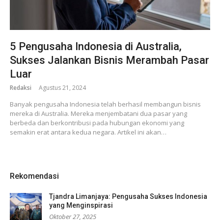
5 Pengusaha Indonesia di Australia,
Sukses Jalankan Bisnis Merambah Pasar
Luar
Redaksi
Agustus 21, 2024
Banyak pengusaha Indonesia telah berhasil membangun bisnis
mereka di Australia. Mereka menjembatani dua pasar yang
berbeda dan berkontribusi pada hubungan ekonomi yang
semakin erat antara kedua negara. Artikel ini akan…
Rekomendasi
Tjandra Limanjaya: Pengusaha Sukses Indonesia
yang Menginspirasi
Oktober 27, 2025