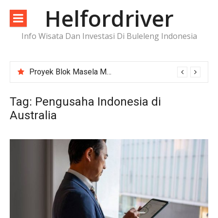
Lompat
Helfordriver
ke
konten
Info Wisata Dan Investasi Di Buleleng Indonesia
Proyek Blok Masela Makin Dekat ke FID, Investasi Raksasa Siap Menggerakkan Industri Energi
Tag:
Pengusaha Indonesia di
Australia