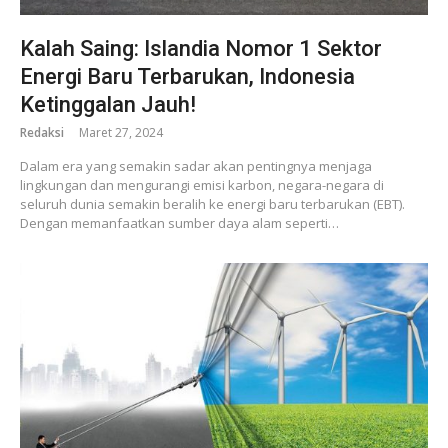
Kalah Saing: Islandia Nomor 1 Sektor
Energi Baru Terbarukan, Indonesia
Ketinggalan Jauh!
Redaksi
Maret 27, 2024
Dalam era yang semakin sadar akan pentingnya menjaga
lingkungan dan mengurangi emisi karbon, negara-negara di
seluruh dunia semakin beralih ke energi baru terbarukan (EBT).
Dengan memanfaatkan sumber daya alam seperti…