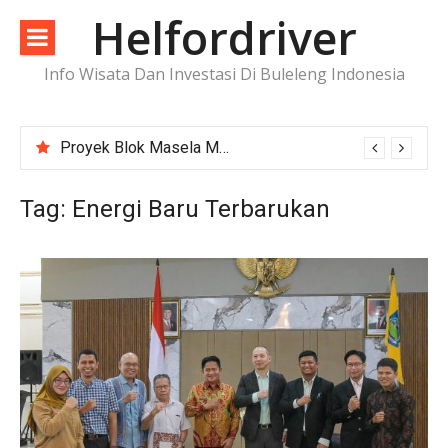
Lompat
Helfordriver
ke
konten
Info Wisata Dan Investasi Di Buleleng Indonesia
Proyek Blok Masela Makin Dekat ke FID, Investasi Raksasa Siap Menggerakkan Industri Energi
Tag:
Energi Baru Terbarukan