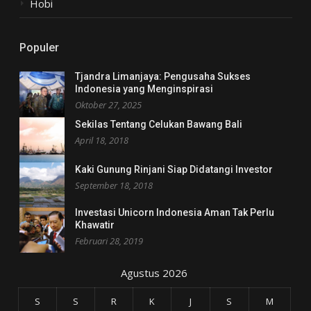
Hobi
Populer
Tjandra Limanjaya: Pengusaha Sukses
Indonesia yang Menginspirasi
Oktober 27, 2025
Sekilas Tentang Celukan Bawang Bali
April 18, 2018
Kaki Gunung Rinjani Siap Didatangi Investor
September 18, 2018
Investasi Unicorn Indonesia Aman Tak Perlu
Khawatir
Februari 28, 2019
Agustus 2026
S
S
R
K
J
S
M