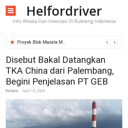
Lompat
Helfordriver
ke
konten
Info Wisata Dan Investasi Di Buleleng Indonesia
Proyek Blok Masela Makin Dekat ke FID, Investasi Raksasa Siap Menggerakkan Industri Energi
Disebut Bakal Datangkan
TKA China dari Palembang,
Begini Penjelasan PT GEB
Redaksi
April 13, 2020