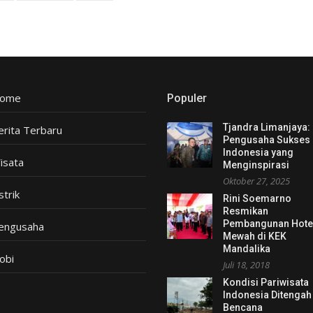
ome
Populer
Tjandra Limanjaya:
erita Terbaru
Pengusaha Sukses
Indonesia yang
isata
Menginspirasi
Oktober 27, 2025
strik
Rini Soemarno
Resmikan
Pembangunan Hote
engusaha
Mewah di KEK
Mandalika
obi
Juli 18, 2018
Kondisi Pariwisata
Indonesia Ditengah
Bencana