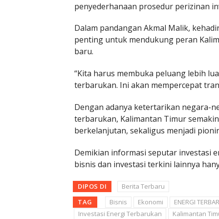
penyederhanaan prosedur perizinan inv
Dalam pandangan Akmal Malik, kehadira
penting untuk mendukung peran Kalim
baru.
“Kita harus membuka peluang lebih lua
terbarukan. Ini akan mempercepat trans
Dengan adanya ketertarikan negara-
terbarukan, Kalimantan Timur semaki
berkelanjutan, sekaligus menjadi pioni
Demikian informasi seputar investasi e
bisnis dan investasi terkini lainnya han
DIPOS DI
Berita Terbaru
TAG
Bisnis
Ekonomi
ENERGI TERBA
Investasi Energi Terbarukan
Kalimantan Tim