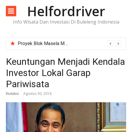
Lompat
Helfordriver
ke
konten
Info Wisata Dan Investasi Di Buleleng Indonesia
Proyek Blok Masela Makin Dekat ke FID, Investasi Raksasa Siap Menggerakkan Industri Energi
Keuntungan Menjadi Kendala
Investor Lokal Garap
Pariwisata
Redaksi
Agustus 30, 2018