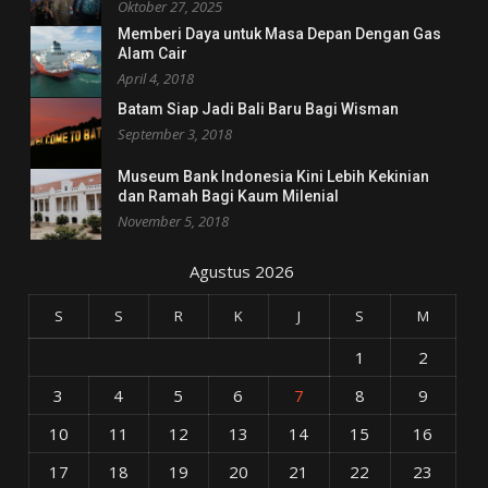
Oktober 27, 2025
Memberi Daya untuk Masa Depan Dengan Gas
Alam Cair
April 4, 2018
Batam Siap Jadi Bali Baru Bagi Wisman
September 3, 2018
Museum Bank Indonesia Kini Lebih Kekinian
dan Ramah Bagi Kaum Milenial
November 5, 2018
Agustus 2026
S
S
R
K
J
S
M
1
2
3
4
5
6
7
8
9
10
11
12
13
14
15
16
17
18
19
20
21
22
23