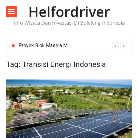
Lompat
Helfordriver
ke
konten
Info Wisata Dan Investasi Di Buleleng Indonesia
Proyek Blok Masela Makin Dekat ke FID, Investasi Raksasa Siap Menggerakkan Industri Energi
Tag:
Transisi Energi Indonesia