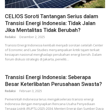
CELIOS Soroti Tantangan Serius dalam
Transisi Energi Indonesia: Tidak Jalan
Jika Mentalitas Tidak Berubah?
Redaksi
Desember 2, 2025
Transisi Energi Indonesia kembali menjadi sorotan setelah Center
of Economic and Law Studies menyampaikan kritik tajam terkait
kesiapan nasional menghadapi perubahan energi bersih. Dalam
forum diskusi strategis di Jakarta, peneliti…
Transisi Energi Indonesia: Seberapa
Besar Keterlibatan Perusahaan Swasta?
Redaksi
Februari 3, 2025
Pemerintah Indonesia terus mengakselerasi transisi energi
Indonesia dengan menyiapkan Rencana Usaha Penyediaan
Tenaga Listrik (RUPTL) 2025-2034. Menteri Energi dan Sumber Daya