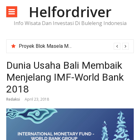
Lompat
Helfordriver
ke
konten
Info Wisata Dan Investasi Di Buleleng Indonesia
Proyek Blok Masela Makin Dekat ke FID, Investasi Raksasa Siap Menggerakkan Industri Energi
Dunia Usaha Bali Membaik
Menjelang IMF-World Bank
2018
Redaksi
April 23, 2018