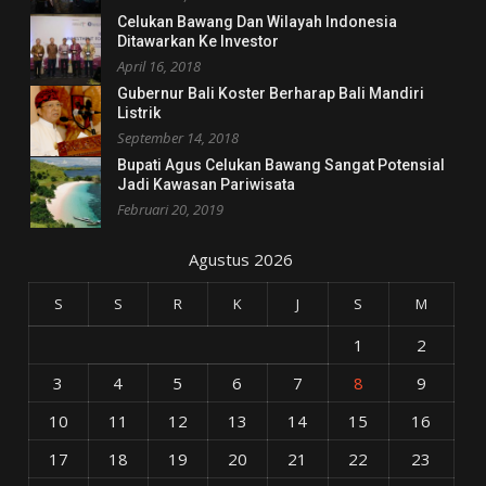
Celukan Bawang Dan Wilayah Indonesia
Ditawarkan Ke Investor
April 16, 2018
Gubernur Bali Koster Berharap Bali Mandiri
Listrik
September 14, 2018
Bupati Agus Celukan Bawang Sangat Potensial
Jadi Kawasan Pariwisata
Februari 20, 2019
Agustus 2026
S
S
R
K
J
S
M
1
2
3
4
5
6
7
8
9
10
11
12
13
14
15
16
17
18
19
20
21
22
23