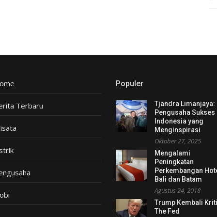
ome
Populer
Tjandra Limanjaya:
erita Terbaru
Pengusaha Sukses
Indonesia yang
isata
Menginspirasi
Oktober 27, 2025
strik
Mengalami
Peningkatan
Perkembangan Hot
engusaha
Bali dan Batam
Agustus 24, 2018
obi
Trump Kembali Krit
The Fed