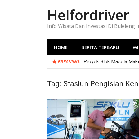
Lompat
Helfordriver
ke
konten
Info Wisata Dan Investasi Di Buleleng 
HOME
BERITA TERBARU
WI
BREAKING:
Proyek Blok Masela Makin
Tag:
Stasiun Pengisian Ke