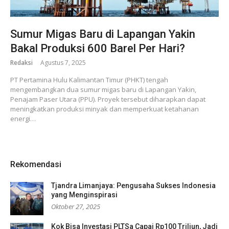
Sumur Migas Baru di Lapangan Yakin
Bakal Produksi 600 Barel Per Hari?
Redaksi
Agustus 7, 2025
PT Pertamina Hulu Kalimantan Timur (PHKT) tengah
mengembangkan dua sumur migas baru di Lapangan Yakin,
Penajam Paser Utara (PPU). Proyek tersebut diharapkan dapat
meningkatkan produksi minyak dan memperkuat ketahanan
energi…
Rekomendasi
Tjandra Limanjaya: Pengusaha Sukses Indonesia
yang Menginspirasi
Oktober 27, 2025
Kok Bisa Investasi PLTSa Capai Rp100 Triliun, Jadi