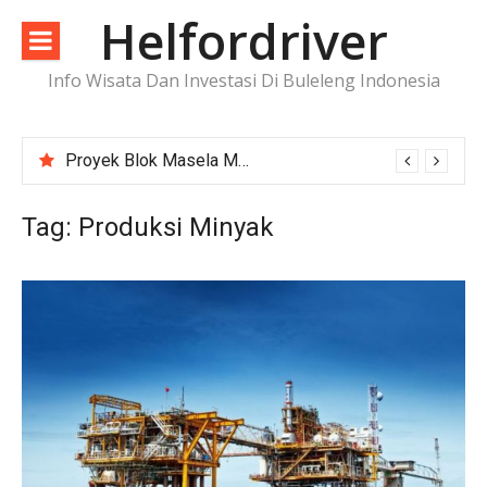
Lompat
Helfordriver
ke
konten
Info Wisata Dan Investasi Di Buleleng Indonesia
Proyek Blok Masela Makin Dekat ke FID, Investasi Raksasa Siap Menggerakkan Industri Energi
Tag:
Produksi Minyak