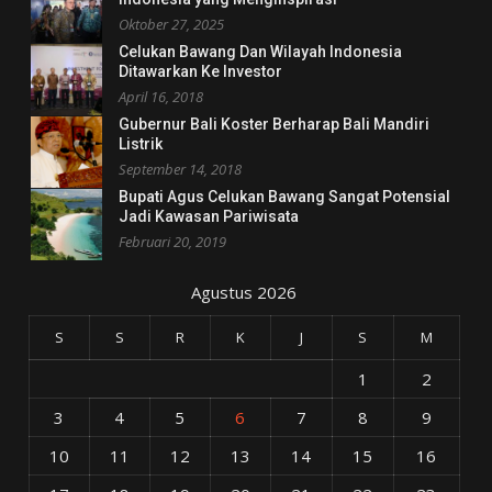
Oktober 27, 2025
Celukan Bawang Dan Wilayah Indonesia
Ditawarkan Ke Investor
April 16, 2018
Gubernur Bali Koster Berharap Bali Mandiri
Listrik
September 14, 2018
Bupati Agus Celukan Bawang Sangat Potensial
Jadi Kawasan Pariwisata
Februari 20, 2019
Agustus 2026
S
S
R
K
J
S
M
1
2
3
4
5
6
7
8
9
10
11
12
13
14
15
16