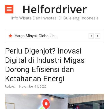
Lompat
Helfordriver
ke
konten
Info Wisata Dan Investasi Di Buleleng Indonesia
Harga Minyak Global Jatuh, PNBP Migas 2025 Terkoreksi Banyak?
Perlu Digenjot? Inovasi
Digital di Industri Migas
Dorong Efisiensi dan
Ketahanan Energi
Redaksi
November 11, 2025