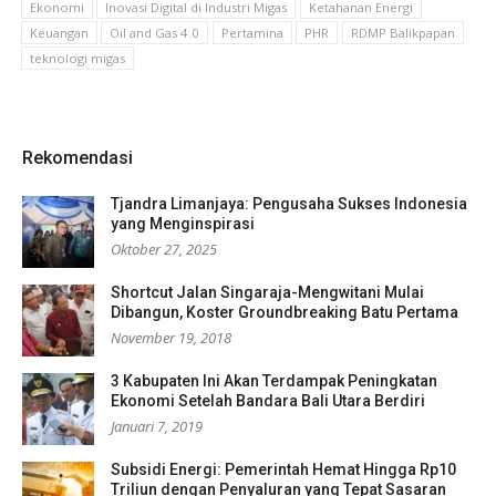
Ekonomi
Inovasi Digital di Industri Migas
Ketahanan Energi
Keuangan
Oil and Gas 4.0
Pertamina
PHR
RDMP Balikpapan
teknologi migas
Rekomendasi
Tjandra Limanjaya: Pengusaha Sukses Indonesia
yang Menginspirasi
Oktober 27, 2025
Shortcut Jalan Singaraja-Mengwitani Mulai
Dibangun, Koster Groundbreaking Batu Pertama
November 19, 2018
3 Kabupaten Ini Akan Terdampak Peningkatan
Ekonomi Setelah Bandara Bali Utara Berdiri
Januari 7, 2019
Subsidi Energi: Pemerintah Hemat Hingga Rp10
Triliun dengan Penyaluran yang Tepat Sasaran