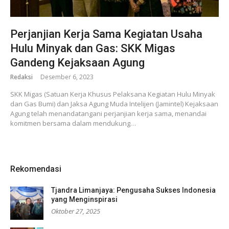
Perjanjian Kerja Sama Kegiatan Usaha
Hulu Minyak dan Gas: SKK Migas
Gandeng Kejaksaan Agung
Redaksi
Desember 6, 2023
SKK Migas (Satuan Kerja Khusus Pelaksana Kegiatan Hulu Minyak
dan Gas Bumi) dan Jaksa Agung Muda Intelijen (Jamintel) Kejaksaan
Agung telah menandatangani perjanjian kerja sama, menandai
komitmen bersama dalam mendukung…
Rekomendasi
Tjandra Limanjaya: Pengusaha Sukses Indonesia
yang Menginspirasi
Oktober 27, 2025