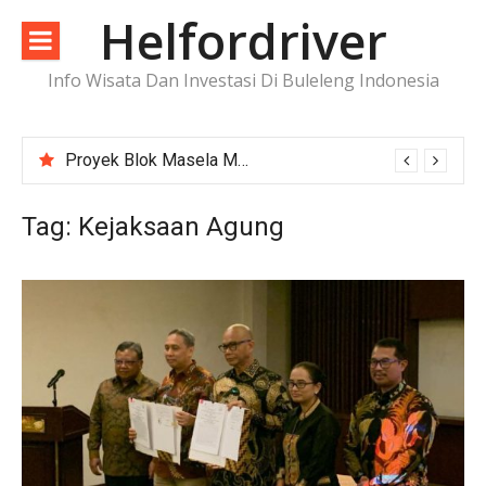
Lompat
Helfordriver
ke
konten
Info Wisata Dan Investasi Di Buleleng Indonesia
Proyek Blok Masela Makin Dekat ke FID, Investasi Raksasa Siap Menggerakkan Industri Energi
Tag:
Kejaksaan Agung