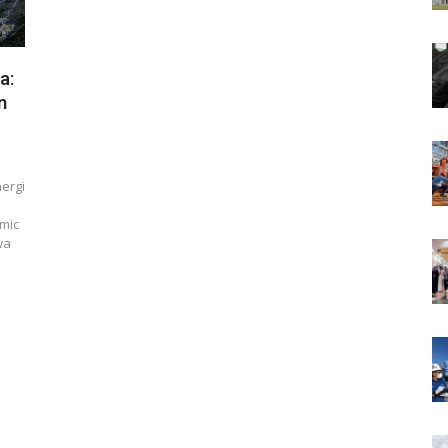
a:
n
ergi
i
mic
wa