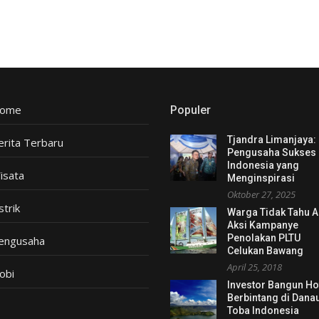
ome
Populer
Tjandra Limanjaya:
erita Terbaru
Pengusaha Sukses
Indonesia yang
isata
Menginspirasi
Oktober 27, 2025
strik
Warga Tidak Tahu 
Aksi Kampanye
Penolakan PLTU
engusaha
Celukan Bawang
April 25, 2018
obi
Investor Bangun Ho
Berbintang di Dana
Toba Indonesia