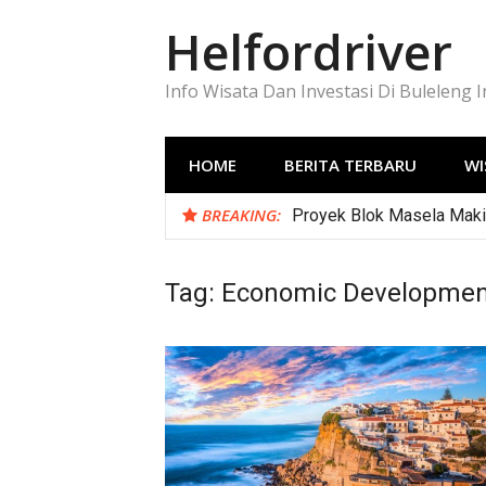
Lompat
Helfordriver
ke
konten
Info Wisata Dan Investasi Di Buleleng 
HOME
BERITA TERBARU
WI
BREAKING:
Proyek Blok Masela Makin
Tag:
Economic Developmen