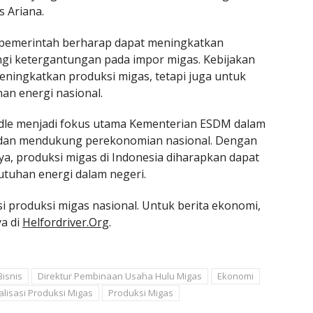
s Ariana.
, pemerintah berharap dapat meningkatkan
gi ketergantungan pada impor migas. Kebijakan
meningkatkan produksi migas, tetapi juga untuk
an energi nasional.
 idle menjadi fokus utama Kementerian ESDM dalam
 dan mendukung perekonomian nasional. Dengan
a, produksi migas di Indonesia diharapkan dapat
tuhan energi dalam negeri.
i produksi migas nasional. Untuk berita ekonomi,
ya di
Helfordriver.Org
.
Bisnis
Direktur Pembinaan Usaha Hulu Migas
Ekonomi
lisasi Produksi Migas
Produksi Migas