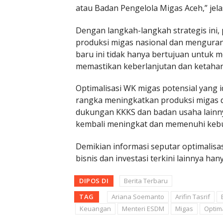
atau Badan Pengelola Migas Aceh,” jela
Dengan langkah-langkah strategis ini
produksi migas nasional dan menguran
baru ini tidak hanya bertujuan untuk 
memastikan keberlanjutan dan ketahan
Optimalisasi WK migas potensial yang
rangka meningkatkan produksi migas
dukungan KKKS dan badan usaha lainny
kembali meningkat dan memenuhi kebu
Demikian informasi seputar optimalisas
bisnis dan investasi terkini lainnya han
DIPOS DI
Berita Terbaru
TAG
Ariana Soemanto
Arifin Tasrif
Keuangan
Menteri ESDM
Migas
Optima