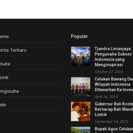
ome
Populer
Tjandra Limanjaya:
erita Terbaru
Pengusaha Sukses
Indonesia yang
isata
Menginspirasi
Oktober 27, 2025
strik
Celukan Bawang Da
Wilayah Indonesia
Ditawarkan Ke Inves
engusaha
April 16, 2018
obi
Gubernur Bali Kost
Berharap Bali Mand
Listrik
September 14, 2018
Bupati Agus Celuka