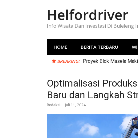
Lompat
Helfordriver
ke
konten
Info Wisata Dan Investasi Di Buleleng 
HOME
BERITA TERBARU
WI
BREAKING:
Proyek Blok Masela Makin
Optimalisasi Produks
Baru dan Langkah St
Redaksi
Juli 11, 2024