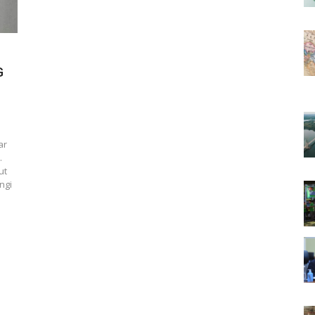
G
ar
.
ut
ngi