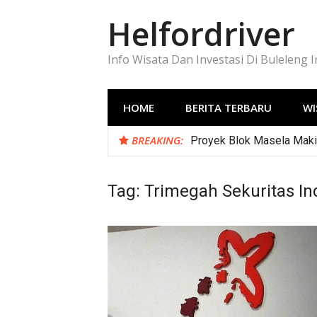
Lompat
Helfordriver
ke
konten
Info Wisata Dan Investasi Di Buleleng 
HOME
BERITA TERBARU
WI
BREAKING:
Proyek Blok Masela Makin
Tag:
Trimegah Sekuritas In