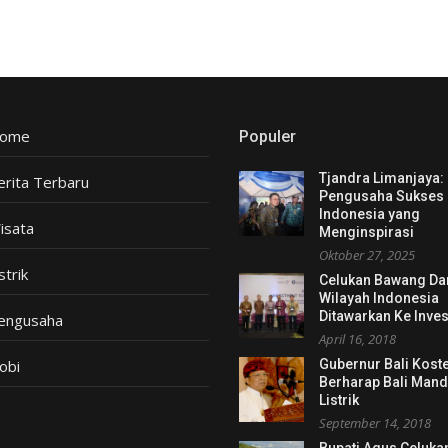
ome
Populer
Tjandra Limanjaya:
erita Terbaru
Pengusaha Sukses
Indonesia yang
isata
Menginspirasi
Oktober 27, 2025
strik
Celukan Bawang Da
Wilayah Indonesia
Ditawarkan Ke Inves
engusaha
April 16, 2018
obi
Gubernur Bali Kost
Berharap Bali Mand
Listrik
September 14, 2018