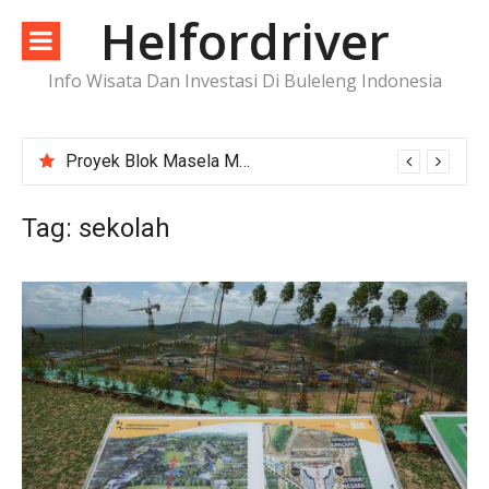
Lompat
Helfordriver
ke
konten
Info Wisata Dan Investasi Di Buleleng Indonesia
Proyek Blok Masela Makin Dekat ke FID, Investasi Raksasa Siap Menggerakkan Industri Energi
Tag:
sekolah