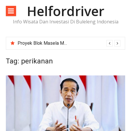
Lompat
Helfordriver
ke
konten
Info Wisata Dan Investasi Di Buleleng Indonesia
Proyek Blok Masela Makin Dekat ke FID, Investasi Raksasa Siap Menggerakkan Industri Energi
Tag:
perikanan