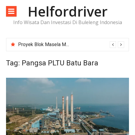
Lompat
Helfordriver
ke
konten
Info Wisata Dan Investasi Di Buleleng Indonesia
Proyek Blok Masela Makin Dekat ke FID, Investasi Raksasa Siap Menggerakkan Industri Energi
Tag:
Pangsa PLTU Batu Bara