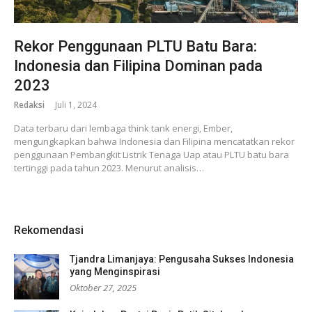
Rekor Penggunaan PLTU Batu Bara:
Indonesia dan Filipina Dominan pada
2023
Redaksi
Juli 1, 2024
Data terbaru dari lembaga think tank energi, Ember,
mengungkapkan bahwa Indonesia dan Filipina mencatatkan rekor
penggunaan Pembangkit Listrik Tenaga Uap atau PLTU batu bara
tertinggi pada tahun 2023. Menurut analisis…
Rekomendasi
Tjandra Limanjaya: Pengusaha Sukses Indonesia
yang Menginspirasi
Oktober 27, 2025