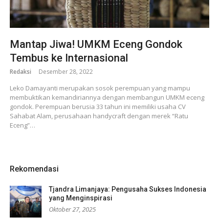
Mantap Jiwa! UMKM Eceng Gondok
Tembus ke Internasional
Redaksi
Desember 28, 2022
Leko Damayanti merupakan sosok perempuan yang mampu
membuktikan kemandiriannya dengan membangun UMKM eceng
gondok. Perempuan berusia 33 tahun ini memiliki usaha CV
Sahabat Alam, perusahaan handycraft dengan merek “Ratu
Eceng”…
Rekomendasi
Tjandra Limanjaya: Pengusaha Sukses Indonesia
yang Menginspirasi
Oktober 27, 2025