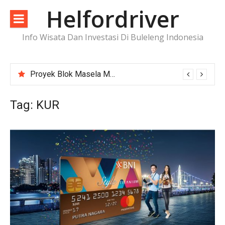
Lompat
Helfordriver
ke
konten
Info Wisata Dan Investasi Di Buleleng Indonesia
Proyek Blok Masela Makin Dekat ke FID, Investasi Raksasa Siap Menggerakkan Industri Energi
Tag:
KUR