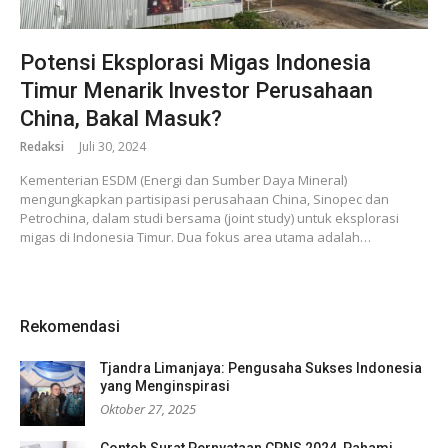
Potensi Eksplorasi Migas Indonesia
Timur Menarik Investor Perusahaan
China, Bakal Masuk?
Redaksi
Juli 30, 2024
Kementerian ESDM (Energi dan Sumber Daya Mineral)
mengungkapkan partisipasi perusahaan China, Sinopec dan
Petrochina, dalam studi bersama (joint study) untuk eksplorasi
migas di Indonesia Timur. Dua fokus area utama adalah…
Rekomendasi
Tjandra Limanjaya: Pengusaha Sukses Indonesia
yang Menginspirasi
Oktober 27, 2025
Contoh Surat Pernyataan CPNS 2024, Pahami