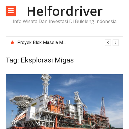
Lompat
Helfordriver
ke
konten
Info Wisata Dan Investasi Di Buleleng Indonesia
Proyek Blok Masela Makin Dekat ke FID, Investasi Raksasa Siap Menggerakkan Industri Energi
Tag:
Eksplorasi Migas