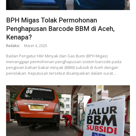
BPH Migas Tolak Permohonan
Penghapusan Barcode BBM di Aceh,
Kenapa?
Redaksi
Maret 4, 2025
Badan Pengatur Hilir Minyak dan Gas Bumi (BPH Migas)
menanggapi permohonan penghapusan sistem barcode pada
pengisian bahan bakar minyak (BBM) subsidi di Aceh dengan
penolakan. Keputusan tersebut disampaikan dalam surat…