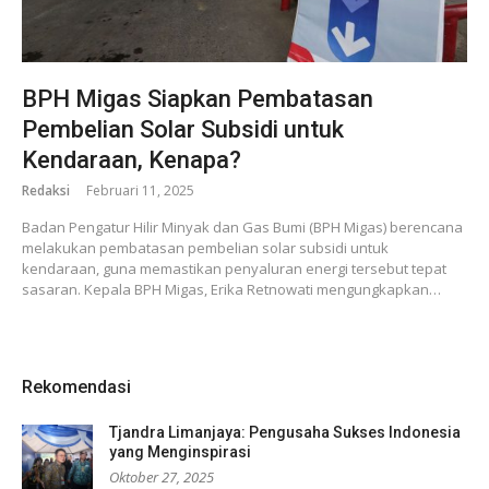
BPH Migas Siapkan Pembatasan
Pembelian Solar Subsidi untuk
Kendaraan, Kenapa?
Redaksi
Februari 11, 2025
Badan Pengatur Hilir Minyak dan Gas Bumi (BPH Migas) berencana
melakukan pembatasan pembelian solar subsidi untuk
kendaraan, guna memastikan penyaluran energi tersebut tepat
sasaran. Kepala BPH Migas, Erika Retnowati mengungkapkan…
Rekomendasi
Tjandra Limanjaya: Pengusaha Sukses Indonesia
yang Menginspirasi
Oktober 27, 2025