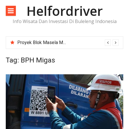
Lompat
Helfordriver
ke
konten
Info Wisata Dan Investasi Di Buleleng Indonesia
Proyek Blok Masela Makin Dekat ke FID, Investasi Raksasa Siap Menggerakkan Industri Energi
Tag:
BPH Migas