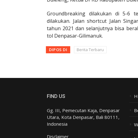
Groundbreaking dilakukan di 5-6
dilakukan. Jalan shortcut Jalan Sing
tahun 2021 dan selanjutnya bisa bera
tol Denpasar-Gilimanuk.
DIPOS DI
Berita Terbaru
H
FIND US
Gg. III, Pemecutan Kaja, Denpasar
B
Utara, Kota Denpasar, Bali 80111,
Indonesia
W
Disclaimer