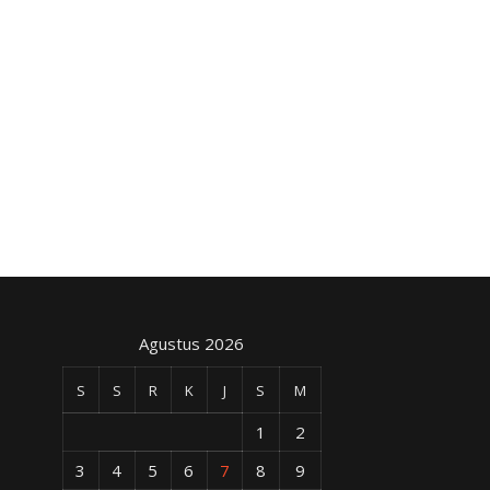
Agustus 2026
S
S
R
K
J
S
M
1
2
3
4
5
6
7
8
9