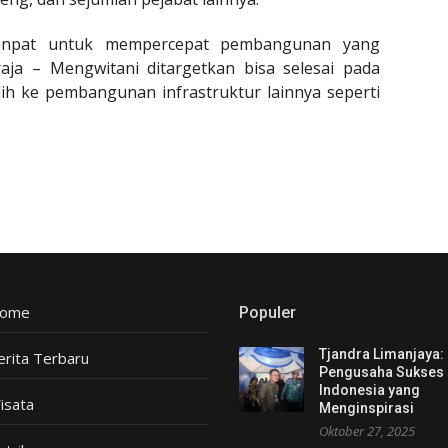
 tenpat untuk mempercepat pembangunan yang
araja – Mengwitani ditargetkan bisa selesai pada
lih ke pembangunan infrastruktur lainnya seperti
ome
Populer
Tjandra Limanjaya:
erita Terbaru
Pengusaha Sukses
Indonesia yang
isata
Menginspirasi
Oktober 27, 2025