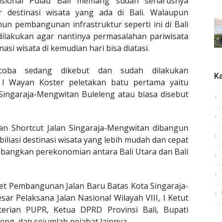
rnasional Pulau Bali memang sudah seharusnya
destinasi wisata yang ada di Bali. Walaupun
n pembangunan infrastruktur seperti ini di Bali
lakukan agar nantinya permasalahan pariwisata
asi wisata di kemudian hari bisa diatasi.
oba sedang dikebut dan sudah dilakukan
Ka
 I Wayan Koster peletakan batu pertama yaitu
ingaraja-Mengwitan Buleleng atau biasa disebut
 Shortcut Jalan Singaraja-Mengwitan dibangun
iliasi destinasi wisata yang lebih mudah dan cepat
angkan perekonomian antara Bali Utara dan Bali
et Pembangunan Jalan Baru Batas Kota Singaraja-
esar Pelaksana Jalan Nasional Wilayah VIII, I Ketut
rian PUPR, Ketua DPRD Provinsi Bali, Bupati
ng, dan sejumlah pejabat lainnya.