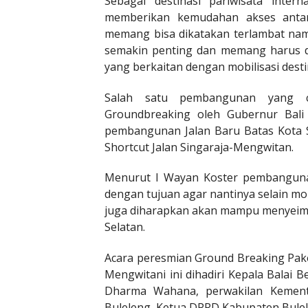
Sebagai destinasi pariwisata inte
memberikan kemudahan akses antar 
memang bisa dikatakan terlambat namu
semakin penting dan memang harus di
yang berkaitan dengan mobilisasi destin
Salah satu pembangunan yang c
Groundbreaking oleh Gubernur Bali
pembangunan Jalan Baru Batas Kota S
Shortcut Jalan Singaraja-Mengwitan.
Menurut I Wayan Koster pembangunan
dengan tujuan agar nantinya selain mob
juga diharapkan akan mampu menyeimb
Selatan.
Acara peresmian Ground Breaking Pak
Mengwitani ini dihadiri Kepala Balai B
Dharma Wahana, perwakilan Kemente
Buleleng, Ketua DPRD Kabupaten Bulele