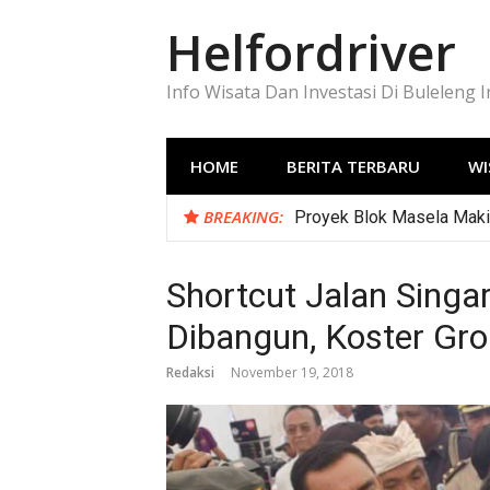
Lompat
Helfordriver
ke
konten
Info Wisata Dan Investasi Di Buleleng 
HOME
BERITA TERBARU
WI
BREAKING:
Proyek Blok Masela Makin
Shortcut Jalan Singa
Dibangun, Koster Gr
Redaksi
November 19, 2018