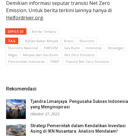
Demikian informasi seputar transisi Net Zero
Emission. Untuk berita terkini lainnya hanya di
Helfordriver.org
.
DIPOS DI
Berita Terbaru
TAG
Bahan Bakar Minyak
Bisnis
Ekonomi
Ekonomi Nasional
FWESDM
Gas Bumi
Indonesia
Keuangan
Migas
Minyak dan Gas Bumi
Net Zero Emission
Pemerintah Indonesia
PNBP
Transisi Net Zero Emission
Rekomendasi
Tjandra Limanjaya: Pengusaha Sukses Indonesia
yang Menginspirasi
Oktober 27, 2025
Strategi Pemerintah dalam Kendalikan Investasi
Asing di IKN Nusantara: Analisis Mendalam!