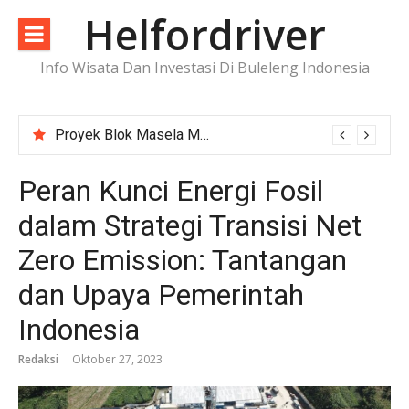
Lompat
Helfordriver
ke
konten
Info Wisata Dan Investasi Di Buleleng Indonesia
Proyek Blok Masela Makin Dekat ke FID, Investasi Raksasa Siap Menggerakkan Industri Energi
Peran Kunci Energi Fosil
dalam Strategi Transisi Net
Zero Emission: Tantangan
dan Upaya Pemerintah
Indonesia
Redaksi
Oktober 27, 2023