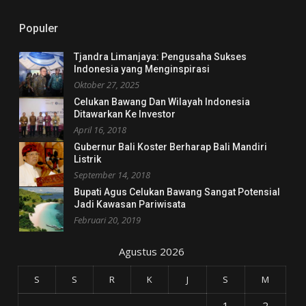
Populer
Tjandra Limanjaya: Pengusaha Sukses
Indonesia yang Menginspirasi
Oktober 27, 2025
Celukan Bawang Dan Wilayah Indonesia
Ditawarkan Ke Investor
April 16, 2018
Gubernur Bali Koster Berharap Bali Mandiri
Listrik
September 14, 2018
Bupati Agus Celukan Bawang Sangat Potensial
Jadi Kawasan Pariwisata
Februari 20, 2019
Agustus 2026
S
S
R
K
J
S
M
1
2