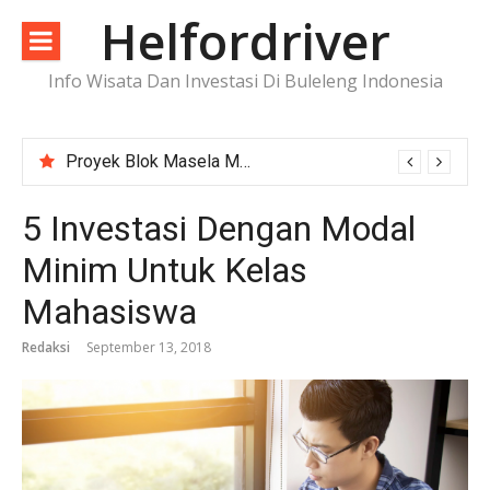
Lompat
Helfordriver
ke
konten
Info Wisata Dan Investasi Di Buleleng Indonesia
Proyek Blok Masela Makin Dekat ke FID, Investasi Raksasa Siap Menggerakkan Industri Energi
5 Investasi Dengan Modal
Minim Untuk Kelas
Mahasiswa
Redaksi
September 13, 2018