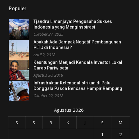
Populer
Tjandra Limanjaya: Pengusaha Sukses
Indonesia yang Menginspirasi
Oktober 27, 2025
Apakah Ada Dampak Negatif Pembangunan
PLTU di Indonesia?
April 2, 2018
Keuntungan Menjadi Kendala Investor Lokal
Garap Pariwisata
Agustus 30, 2018
Infrastruktur Ketenagalistrikan di Palu-
Donggala Pasca Bencana Hampir Rampung
Oktober 22, 2018
Agustus 2026
S
S
R
K
J
S
M
1
2