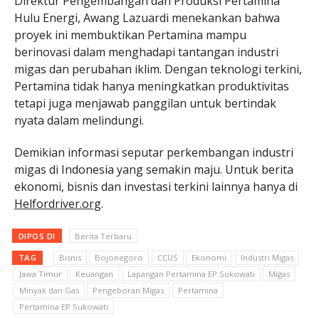
Direktur Pengembangan dan Produksi Pertamina
Hulu Energi, Awang Lazuardi menekankan bahwa
proyek ini membuktikan Pertamina mampu
berinovasi dalam menghadapi tantangan industri
migas dan perubahan iklim. Dengan teknologi terkini,
Pertamina tidak hanya meningkatkan produktivitas
tetapi juga menjawab panggilan untuk bertindak
nyata dalam melindungi.
Demikian informasi seputar perkembangan industri
migas di Indonesia yang semakin maju. Untuk berita
ekonomi, bisnis dan investasi terkini lainnya hanya di
Helfordriver.org
.
DIPOS DI
Berita Terbaru
TAG
Bisnis
Bojonegoro
CCUS
Ekonomi
Industri Migas
Jawa Timur
Keuangan
Lapangan Pertamina EP Sukowati
Migas
Minyak dan Gas
Pengeboran Migas
Pertamina
Pertamina EP Sukowati