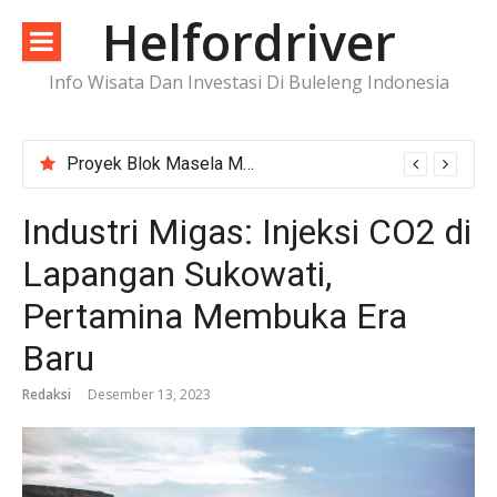
Lompat
Helfordriver
ke
konten
Info Wisata Dan Investasi Di Buleleng Indonesia
Proyek Blok Masela Makin Dekat ke FID, Investasi Raksasa Siap Menggerakkan Industri Energi
Industri Migas: Injeksi CO2 di
Lapangan Sukowati,
Pertamina Membuka Era
Baru
Redaksi
Desember 13, 2023