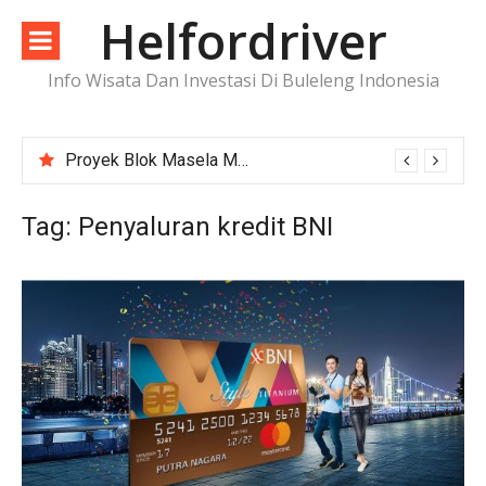
Lompat
Helfordriver
ke
konten
Info Wisata Dan Investasi Di Buleleng Indonesia
Proyek Blok Masela Makin Dekat ke FID, Investasi Raksasa Siap Menggerakkan Industri Energi
Tag:
Penyaluran kredit BNI