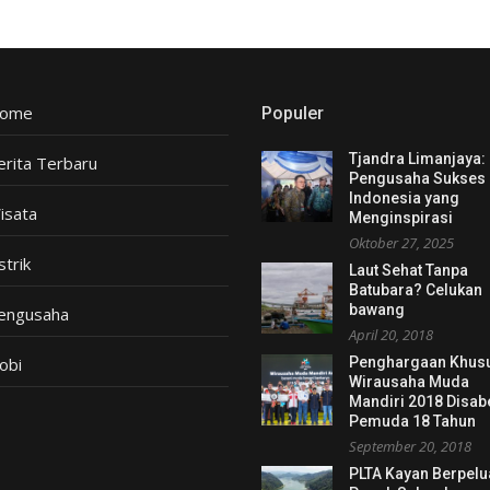
ome
Populer
Tjandra Limanjaya:
erita Terbaru
Pengusaha Sukses
Indonesia yang
isata
Menginspirasi
Oktober 27, 2025
strik
Laut Sehat Tanpa
Batubara? Celukan
bawang
engusaha
April 20, 2018
obi
Penghargaan Khus
Wirausaha Muda
Mandiri 2018 Disab
Pemuda 18 Tahun
September 20, 2018
PLTA Kayan Berpel