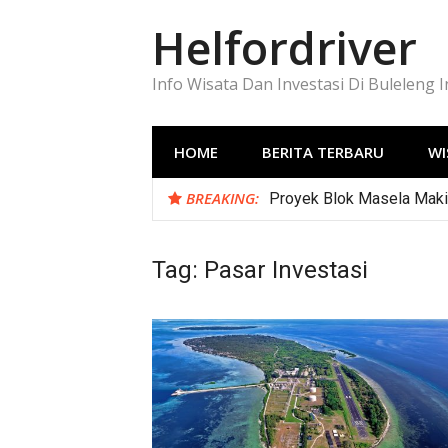
Lompat
Helfordriver
ke
konten
Info Wisata Dan Investasi Di Buleleng 
HOME
BERITA TERBARU
WI
BREAKING:
Proyek Blok Masela Makin
Tag:
Pasar Investasi