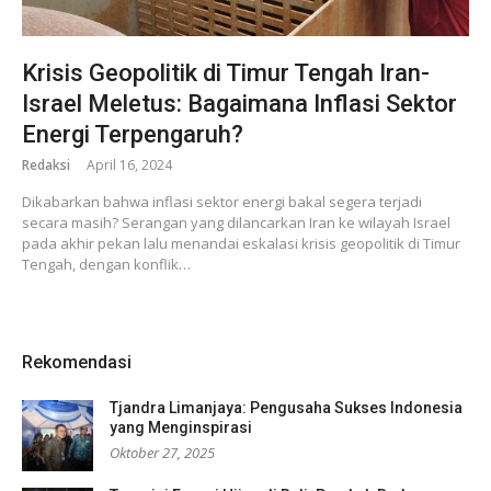
Krisis Geopolitik di Timur Tengah Iran-
Israel Meletus: Bagaimana Inflasi Sektor
Energi Terpengaruh?
Redaksi
April 16, 2024
Dikabarkan bahwa inflasi sektor energi bakal segera terjadi
secara masih? Serangan yang dilancarkan Iran ke wilayah Israel
pada akhir pekan lalu menandai eskalasi krisis geopolitik di Timur
Tengah, dengan konflik…
Rekomendasi
Tjandra Limanjaya: Pengusaha Sukses Indonesia
yang Menginspirasi
Oktober 27, 2025