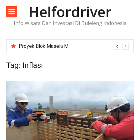
Lompat
Helfordriver
ke
konten
Info Wisata Dan Investasi Di Buleleng Indonesia
Proyek Blok Masela Makin Dekat ke FID, Investasi Raksasa Siap Menggerakkan Industri Energi
Tag:
Inflasi