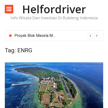
Lompat
Helfordriver
ke
konten
Info Wisata Dan Investasi Di Buleleng Indonesia
Proyek Blok Masela Makin Dekat ke FID, Investasi Raksasa Siap Menggerakkan Industri Energi
Tag:
ENRG