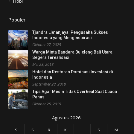
Hobi
Populer
Tjandra Limanjaya: Pengusaha Sukses
Indonesia yang Menginspirasi
Oktober 27, 2025
Warga Minta Bandara Buleleng Bali Utara
Segera Terealisasi
Mei 23, 2018
Hotel dan Restoran Dominasi Investasi di
Indonesia
September 28, 2018
Tips Agar Mesin Tidak Overheat Saat Cuaca
Panas
Oktober 25, 2019
Agustus 2026
S
S
R
K
J
S
M