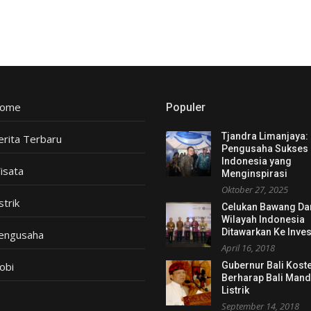
ome
Populer
Tjandra Limanjaya:
erita Terbaru
Pengusaha Sukses
Indonesia yang
isata
Menginspirasi
Oktober 27, 2025
strik
Celukan Bawang Da
Wilayah Indonesia
Ditawarkan Ke Inves
engusaha
April 16, 2018
obi
Gubernur Bali Kost
Berharap Bali Mand
Listrik
September 14, 2018