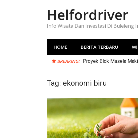
Lompat
Helfordriver
ke
konten
Info Wisata Dan Investasi Di Buleleng 
HOME
BERITA TERBARU
WI
BREAKING:
Proyek Blok Masela Makin
Tag:
ekonomi biru